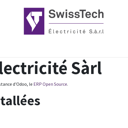
n
Services
Projets & réalisations
Demande de stage
App
ectricité Sàrl
nstance d'Odoo, le
ERP Open Source
.
tallées